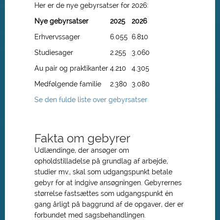
Her er de nye gebyrsatser for 2026:
Nye gebyrsatser
2025
2026
Erhvervssager
6.055
6.810
Studiesager
2.255
3.060
Au pair og praktikanter
4.210
4.305
Medfølgende familie
2.380
3.080
Se den fulde liste over gebyrsatser
Fakta om gebyrer
Udlændinge, der ansøger om
opholdstilladelse på grundlag af arbejde,
studier mv., skal som udgangspunkt betale
gebyr for at indgive ansøgningen. Gebyrernes
størrelse fastsættes som udgangspunkt én
gang årligt på baggrund af de opgaver, der er
forbundet med sagsbehandlingen.