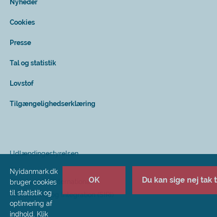
Nyheder
Cookies
Presse
Tal og statistik
Lovstof
Tilgængelighedserklæring
Udlændingestyrelsen
Nyidanmark.dk
OK
Du kan sige nej tak ti
Styrelsen for International
bruger cookies
til statistik og
Rekruttering og Integration (SIRI)
optimering af
indhold. Klik