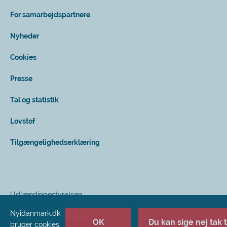
For samarbejdspartnere
Nyheder
Cookies
Presse
Tal og statistik
Lovstof
Tilgængelighedserklæring
Udlændingestyrelsen
Nyidanmark.dk
OK
Du kan sige nej tak ti
Styrelsen for International
bruger cookies