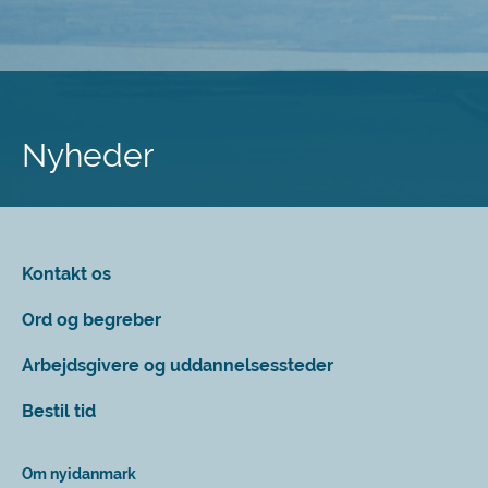
Spring
til
hovedindhold
Nyheder
Kontakt os
Ord og begreber
Arbejdsgivere og uddannelsessteder
Bestil tid
Om nyidanmark