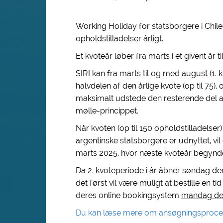
Working Holiday for statsborgere i Chile
opholdstilladelser årligt.
Et kvoteår løber fra marts i et givent år 
SIRI kan fra marts til og med august (1. 
halvdelen af den årlige kvote (op til 75)
maksimalt udstede den resterende del af kv
mølle-princippet.
Når kvoten (op til 150 opholdstilladelse
argentinske statsborgere er udnyttet, vil
marts 2025, hvor næste kvoteår begynde
Da 2. kvoteperiode i år åbner søndag 
det først vil være muligt at bestille en t
deres online bookingsystem
mandag den
Du kan læse mere om ansøgningsproces