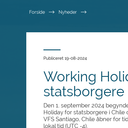
Spring
Forside
Nyheder
til
hovedindhold
Publiceret 19-08-2024
Working Holi
statsborgere 
Den 1. september 2024 begynder
Holiday for statsborgere i Chile
VFS Santiago, Chile åbner for ti
lokal tid (UTC -4).