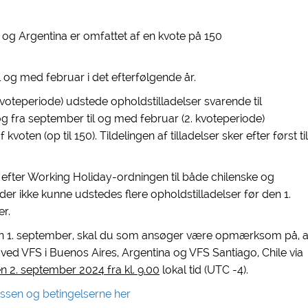
 og Argentina er omfattet af en kvote på 150
til og med februar i det efterfølgende år.
kvoteperiode) udstede opholdstilladelser svarende til
, og fra september til og med februar (2. kvoteperiode)
oten (op til 150). Tildelingen af tilladelser sker efter først til
r) efter Working Holiday-ordningen til både chilenske og
 der ikke kunne udstedes flere opholdstilladelser før den 1.
r.
den 1. september, skal du som ansøger være opmærksom på, a
id ved VFS i Buenos Aires, Argentina og VFS Santiago, Chile via
 2. september 2024 fra kl. 9.00
lokal tid (UTC -4).
sen og betingelserne her