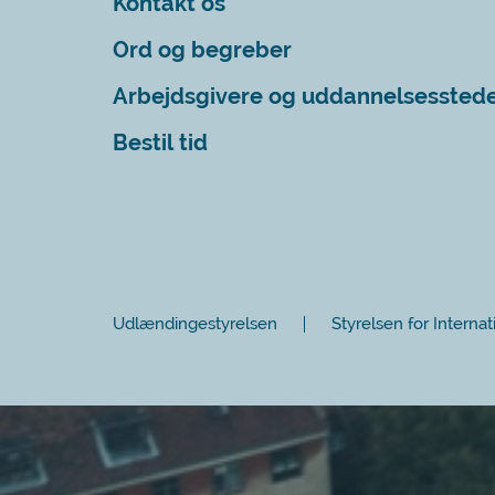
Kontakt os
Ord og begreber
Arbejdsgivere og uddannelsessted
Bestil tid
Udlændingestyrelsen
Styrelsen for Internat
Luk