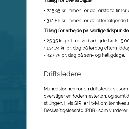
Tillæg for overarbejde:
• 225,95 kr. i timen for de første to time
• 312,86 kr. i timen for de efterfølgend
Tillæg for arbejde på særlige tidspunkte
• 25,35 kr. pr. time ved arbejde før kl. 
• 154,74 kr. pr. dag på lørdag eftermidda
• 327,75 pr. dag på søn- og helligdage.
Driftsledere
Månedslønnen for en driftsleder vil som
overstiger en fodermesterløn, og samtid
stillingen. Hvis SIRI er i tvivl om lønnive
Beskæftigelsesråd (RBR), som vurderer,