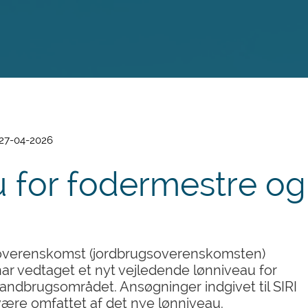
 27-04-2026
u for fodermestre og
 overenskomst (jordbrugsoverenskomsten)
ar vedtaget et nyt vejledende lønniveau for
landbrugsområdet. Ansøgninger indgivet til SIRI
 være omfattet af det nye lønniveau.