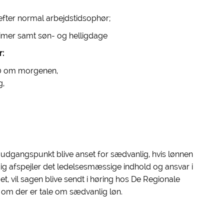
r efter normal arbejdstidsophør;
e timer samt søn- og helligdage
r:
5.00 om morgenen,
g,
 udgangspunkt blive anset for sædvanlig, hvis lønnen
ig afspejler det ledelsesmæssige indhold og ansvar i
auet, vil sagen blive sendt i høring hos De Regionale
 om der er tale om sædvanlig løn.