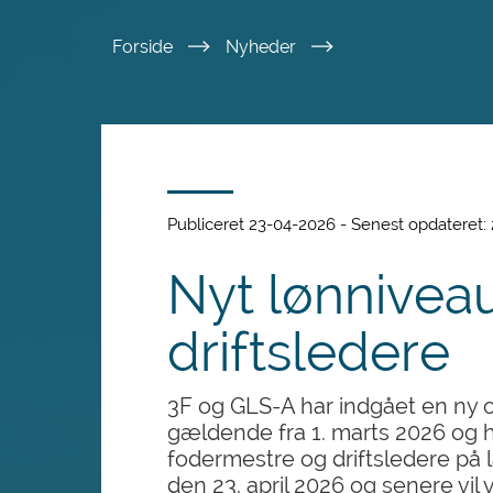
Spring
Forside
Nyheder
til
hovedindhold
Publiceret 23-04-2026 - Senest opdateret:
Nyt lønnivea
driftsledere
3F og GLS-A har indgået en ny
gældende fra 1. marts 2026 og h
fodermestre og driftsledere på 
den 23. april 2026 og senere vil