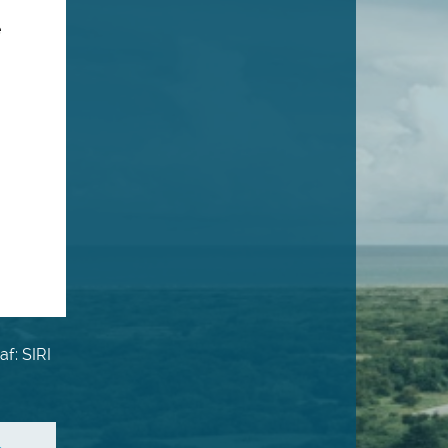
e
0
f: SIRI