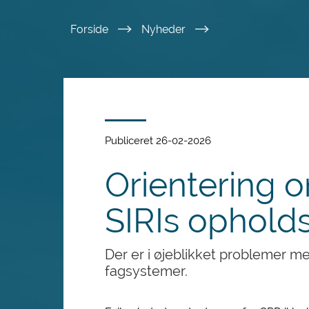
Spring
Forside
Nyheder
til
hovedindhold
Publiceret 26-02-2026
Orientering o
SIRIs ophold
Der er i øjeblikket problemer 
fagsystemer.