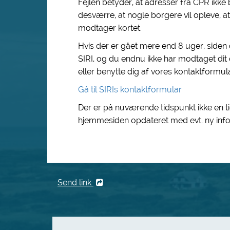
Fejlen betyder, at adresser fra CPR ikke 
desværre, at nogle borgere vil opleve, at 
modtager kortet.
Hvis der er gået mere end 8 uger, siden
SIRI, og du endnu ikke har modtaget dit 
eller benytte dig af vores kontaktformula
Gå til SIRIs kontaktformular
Der er på nuværende tidspunkt ikke en tid
hjemmesiden opdateret med evt. ny info
Send link