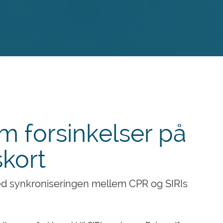
m forsinkelser på
skort
med synkroniseringen mellem CPR og SIRIs