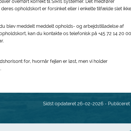
bliver overført korrekt til SIRIs systemer. Det medfører
deres opholdskort er forsinket eller i enkelte tilfælde slet ikk
 du blev meddelt meddelt opholds- og arbejdstilladelse af
opholdskort, kan du kontakte os telefonisk på +45 72 14 20 0
r.
shorisont for, hvornår fejlen er løst, men vi holder
.
Sidst opdateret 26-02-2026 - Publiceret a