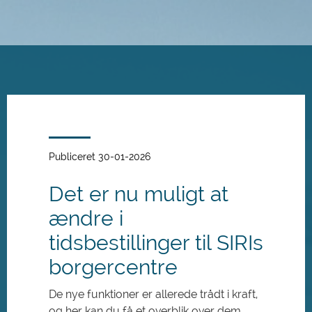
Spring
til
hovedindhold
Publiceret 30-01-2026
Det er nu muligt at
ændre i
tidsbestillinger til SIRIs
borgercentre
De nye funktioner er allerede trådt i kraft,
og her kan du få et overblik over dem.