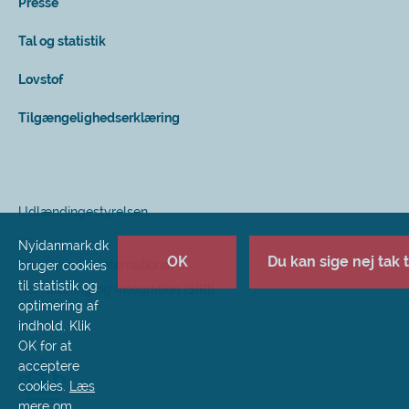
Presse
Tal og statistik
Lovstof
Tilgængelighedserklæring
Udlændingestyrelsen
Nyidanmark.dk
OK
Du kan sige nej tak ti
Styrelsen for International
bruger cookies
til statistik og
Rekruttering og Integration (SIRI)
optimering af
indhold. Klik
OK for at
acceptere
cookies.
Læs
mere om