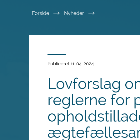
Spring
Forside
Nyheder
til
hovedindhold
Publiceret 11-04-2024
Lovforslag o
reglerne for
opholdstillad
ægtefællesa