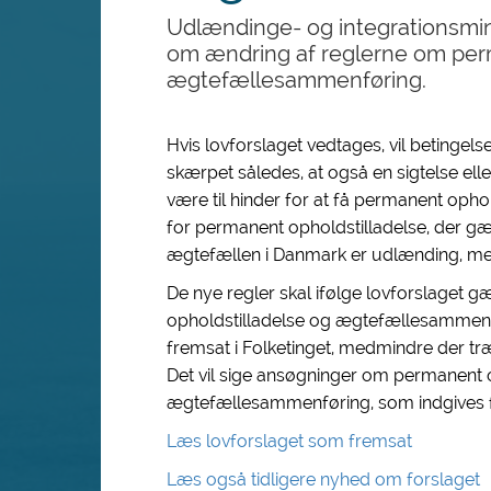
Udlændinge- og integrationsmini
om ændring af reglerne om per
ægtefællesammenføring.
Hvis lovforslaget vedtages, vil betingels
skærpet således, at også en sigtelse elle
være til hinder for at få permanent opho
for permanent opholdstilladelse, der 
ægtefællen i Danmark er udlænding, men
De nye regler skal ifølge lovforslaget
opholdstilladelse og ægtefællesammenføri
fremsat i Folketinget, medmindre der træ
Det vil sige ansøgninger om permanent 
ægtefællesammenføring, som indgives fr
Læs lovforslaget som fremsat
Læs også tidligere nyhed om forslaget