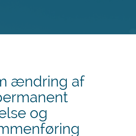
m ændring af
 permanent
else og
mmenføring