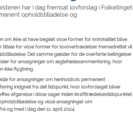
steren har i dag fremsat lovforslag i Folketinget
manent opholdstilladelse og
en om ikke at have begået visse former for kriminalitet blive
r tiltale for visse former for lovovertrædelser fremadrettet vil
ldstilladelse. Det samme gælder for de overførte betingelser
gælder for ansøgninger om ægtefællesammenføring, hvor
 ikke flygtning.
 gælde for ansøgninger om henholdsvis permanent
ng indgivet fra det tidspunkt, hvor lovforslaget bliver
ffes afgørelse i disse sager inden ikrafttrædelsestidspunktet.
opholdstilladelse og visse ansøgninger om
a og med i dag den 11. april 2024.