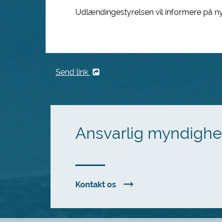
Udlændingestyrelsen vil informere på ny,
Send link
Ansvarlig myndigh
Kontakt os