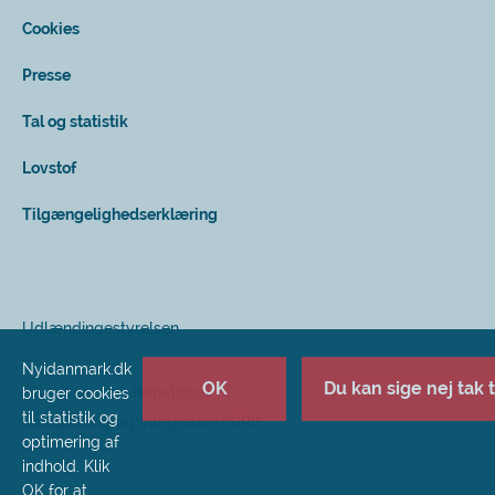
Cookies
Presse
Tal og statistik
Lovstof
Tilgængelighedserklæring
Udlændingestyrelsen
Nyidanmark.dk
OK
Du kan sige nej tak ti
Styrelsen for International
bruger cookies
til statistik og
Rekruttering og Integration (SIRI)
optimering af
indhold. Klik
OK for at