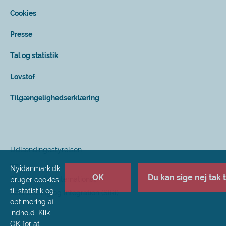
Cookies
Presse
Tal og statistik
Lovstof
Tilgængelighedserklæring
Udlændingestyrelsen
Nyidanmark.dk
OK
Du kan sige nej tak ti
Styrelsen for International
bruger cookies
til statistik og
Rekruttering og Integration (SIRI)
optimering af
indhold. Klik
OK for at