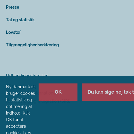
Presse
Tal og statistik
Lovstof
Tilgængelighedserklæring
Udlændingestyrelsen
Nyidanmark.dk
OK
Du kan sige nej tak ti
Styrelsen for International
bruger cookies
til statistik og
Rekruttering og Integration (SIRI)
optimering af
indhold. Klik
OK for at
acceptere
cookies.
Læs