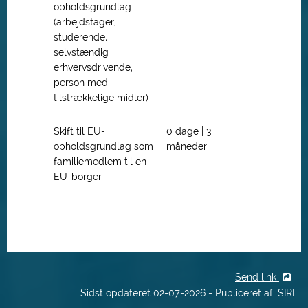
opholdsgrundlag
(arbejdstager,
studerende,
selvstændig
erhvervsdrivende,
person med
tilstrækkelige midler)
Skift til EU-
0 dage | 3
opholdsgrundlag som
måneder
familiemedlem til en
EU-borger
Send link
Sidst opdateret 02-07-2026 - Publiceret af: SIRI