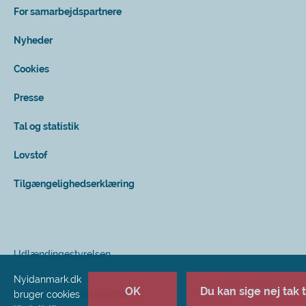
For samarbejdspartnere
Nyheder
Cookies
Presse
Tal og statistik
Lovstof
Tilgængelighedserklæring
Udlændingestyrelsen
Nyidanmark.dk
OK
Du kan sige nej tak ti
Styrelsen for International
bruger cookies